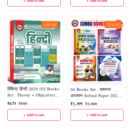
+ Add to cart
+ Add to cart
16%
off
22%
off
विशिष्ट हिन्दी 2026 (02 Books
04 Books Set : सामान्य
Set : Theory + Objective) |
अध्ययन Solved Paper 2026,
हरीराम पटेल (HR Publication)
Vol- 1 & 2 + छत्तीसगढ़
₹
675
₹
800
₹
1,399
₹
1,800
वस्तुनिष्ठ सॉल्वड पेपर 2026,
Vol- 1 & 2 |हरीराम पटेल (HR
+ Add to cart
+ Add to cart
Publication)