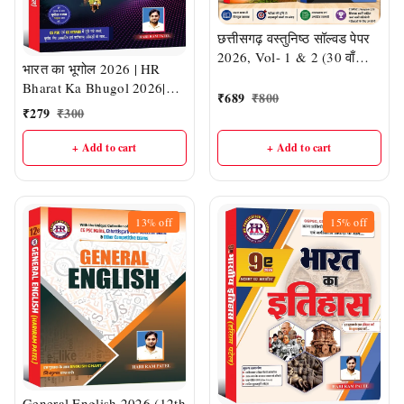
छत्तीसगढ़ वस्तुनिष्ठ सॉल्वड पेपर
2026, Vol- 1 & 2 (30 वाँ
भारत का भूगोल 2026 | HR
संस्करण) | हरीराम पटेल (HR
Bharat Ka Bhugol 2026|
Publication)
₹
689
₹
800
CGPSC एवं व्यापम में पूछे गए
₹
279
₹
300
तथ्यों पूर्णता मैप आधारित एवं
नवीनतम आंकड़ों के साथ | हरिराम
+ Add to cart
+ Add to cart
पटेल (HR PUBLICATION)
13%
off
15%
off
General English 2026 (12th