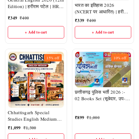
भारत का इतिहास 2026
Edition) | हरीराम पटेल | HR
(NCERT पर आधारित) | हरीराम
Publication
₹
349
₹
400
पटेल (HR Publication)
₹
339
₹
400
+ Add to cart
+ Add to cart
15%
off
10%
off
छत्तीसगढ़ पुलिस भर्ती 2026 :-
02 Books Set (सूबेदार, उप-
निरीक्षक संदर्भ तथा प्लाटून
कमांडर भर्ती परीक्षा हेतु) |
Chhattisgarh Special
₹
899
₹
1,000
प्रारंभिक तथा मुख्य परीक्षा दोनों के
Studies English Medium
लिए समान रूप से उपयोगी | HR
(Vol. 1, 2 & 3) | 16th
₹
1,099
₹
1,300
PUBLICATION (हरीराम
Edition 2026 | HR
पटेल)
Publication