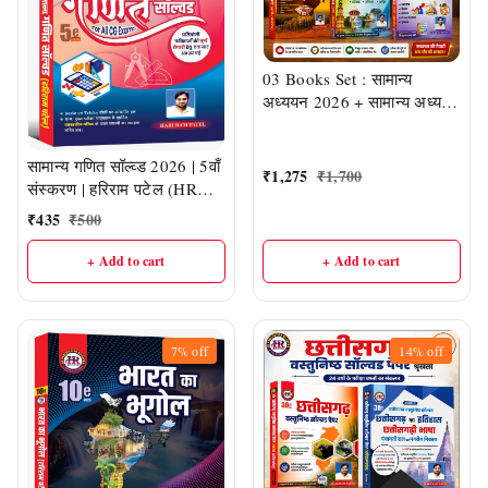
03 Books Set : सामान्य
अध्ययन 2026 + सामान्य अध्ययन
Solved Paper 2026 (CGPSC
और Vyapam द्वारा आयोजित
सामान्य गणित सॉल्व्ड 2026 | 5वाँ
परीक्षाओं पर आधारित) | हरिराम
₹
1,275
₹
1,700
संस्करण | हरिराम पटेल (HR
पटेल (HR PUBLICATION)
Publication)
₹
435
₹
500
+ Add to cart
+ Add to cart
7%
off
14%
off