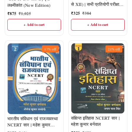
से XII) | सभी प्रतियोगी परीक्षाओं
लक्ष्मीकांत (New Edition)
के लिए महत्वपूर्ण एवं उपयोगी |
₹
325
₹
384
₹
875
₹
1,025
महेश कुमार बर्णवाल
+ Add to cart
+ Add to cart
17%
off
21%
off
संक्षिप्त इतिहास NCERT सार |
भारतीय संविधान एवं राजव्यवस्था
महेश कुमार बर्नवाल
NCERT सार | महेश कुमार
बर्नवाल