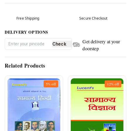
Free Shipping
Secure Checkout
DELIVERY OPTIONS
Get delivery at your
Check
doorstep
Related Products
5%
off
12%
off