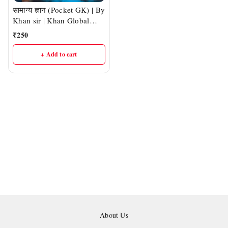
सामान्य ज्ञान (Pocket GK) | By
Khan sir | Khan Global
Studies
₹
250
+ Add to cart
About Us