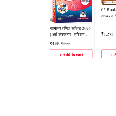
03 Books
अध्ययन 2
अध्ययन 
2026 (
सामान्य गणित सॉल्व्ड 2026
₹
1,275
Vyapam द
| 5वाँ संस्करण | हरिराम
परीक्षाओं
पटेल (HR Publication)
₹
435
₹
500
हरिराम प
PUBLI
+ Add to cart
+ 
About Us
Payment Poli