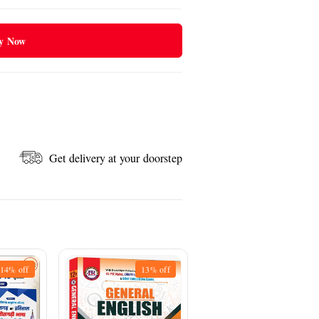
y Now
Get delivery at your doorstep
14%
off
13%
off
15%
off