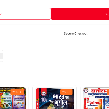
rt
Bu
Secure Checkout
25%
off
7%
off