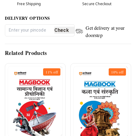
Free Shipping
Secure Checkout
DELIVERY OPTIONS
Get delivery at your
Check
doorstep
Related Products
11%
off
10%
off