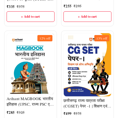
राज्य PSC एवं अन्य प्रतियोगी
PSC एवं अन्य प्रतियोगी परीक्षाओं
₹
255
₹
295
₹
335
₹
375
परीक्षाओं के लिए अत्यंत उपयोगी)
के लिए अत्यंत उपयोगी)
+ Add to cart
+ Add to cart
12%
off
13%
off
Arihant MAGBOOK भारतीय
छत्तीसगढ़ राज्य पात्रता परीक्षा
इतिहास (UPSC, राज्य PSC एवं
(CGSET) पेपर -1 | शिक्षण एवं
अन्य प्रतियोगी परीक्षाओं के लिए
शोध अभिवृत्ति | Arihant
₹
285
₹
325
₹
499
₹
575
अत्यंत उपयोगी)
Publication