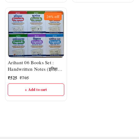
26%
off
Arihant 06 Books Set :
Handwritten Notes (इतिहास,
भूगोल, राजव्यवस्था, विज्ञान,
₹
525
₹
705
अर्थव्यवस्था और स्टैटिक GK)
+ Add to cart