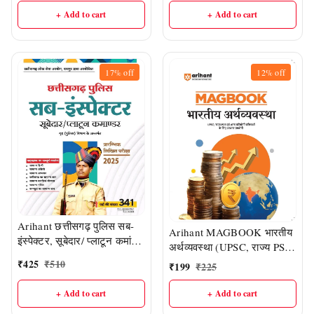
+ Add to cart
+ Add to cart
17%
off
12%
off
Arihant छत्तीसगढ़ पुलिस सब-
Arihant MAGBOOK भारतीय
इंस्पेक्टर, सूबेदार/ प्लाटून कमांडर
अर्थव्यवस्था (UPSC, राज्य PSC
| गृह (पुलिस) विभाग के अंतर्गत
एवं अन्य प्रतियोगी परीक्षाओं के
₹
425
₹
510
₹
199
₹
225
लिए अत्यंत उपयोगी)
+ Add to cart
+ Add to cart