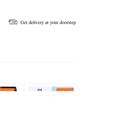
Get delivery at your doorstep
22%
off
19%
off
12%
off