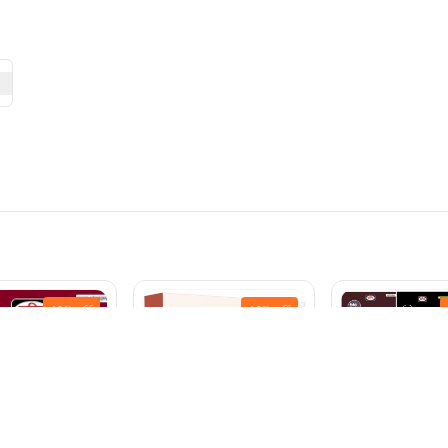
13%
off
12%
off