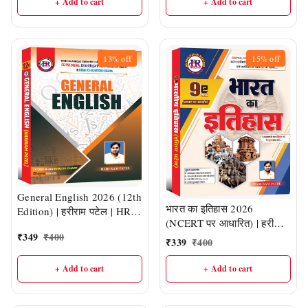
+ Add to cart
+ Add to cart
पटेल (HR PUBLICATION)
13%
off
15%
off
General English 2026 (12th
भारत का इतिहास 2026
Edition) | हरीराम पटेल | HR
(NCERT पर आधारित) | हरीराम
Publication
₹
349
₹
400
पटेल (HR Publication)
₹
339
₹
400
+ Add to cart
+ Add to cart