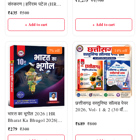
₹
1,275
₹
1,700
संस्करण | हरिराम पटेल (HR
पटेल (HR PUBLICATION)
Publication)
₹
435
₹
500
+ Add to cart
+ Add to cart
7%
off
14%
off
छत्तीसगढ़ वस्तुनिष्ठ सॉल्वड पेपर
2026, Vol- 1 & 2 (30 वाँ
भारत का भूगोल 2026 | HR
संस्करण) | हरीराम पटेल (HR
Bharat Ka Bhugol 2026|
Publication)
₹
689
₹
800
CGPSC एवं व्यापम में पूछे गए
₹
279
₹
300
तथ्यों पूर्णता मैप आधारित एवं
नवीनतम आंकड़ों के साथ | हरिराम