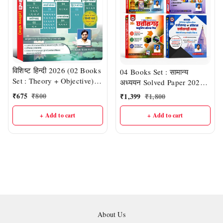
विशिष्ट हिन्दी 2026 (02 Books
04 Books Set : सामान्य
Set : Theory + Objective) |
अध्ययन Solved Paper 2026,
हरीराम पटेल (HR Publication)
Vol- 1 & 2 + छत्तीसगढ़
₹
675
₹
800
₹
1,399
₹
1,800
वस्तुनिष्ठ सॉल्वड पेपर 2026,
Vol- 1 & 2 |हरीराम पटेल (HR
+ Add to cart
+ Add to cart
Publication)
About Us