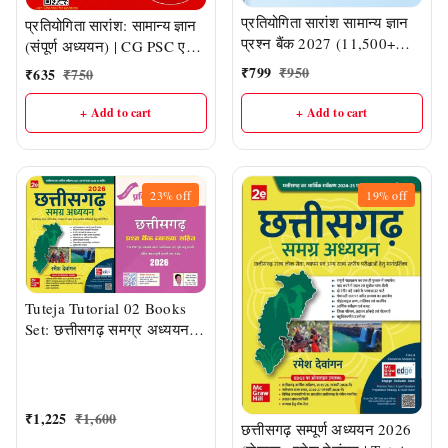
प्रतियोगिता सारांश सामान्य ज्ञान
प्रतियोगिता सारांश: सामान्य ज्ञान
प्रश्न बैंक 2027 (11,500+
(संपूर्ण अध्ययन) | CG PSC एवं
MCQ) | CGPSC, CG
CG कर्मचारी चयन मंडल की
₹
799
₹
950
₹
635
₹
750
Vyapam | लेखक: रमेश देवांगन
परीक्षाओं हेतु | नवीन संस्करण |
2026-27 Edition
+ Add to cart
+ Add to cart
23%
off
19%
off
Tuteja Tutorial 02 Books
Set: छत्तीसगढ़ समग्र अध्ययन
2026 और छत्तीसगढ़ प्रश्न बैंक
2026 व्याख्या सहित | लेखक -
रमेश देवांगन
₹
1,225
₹
1,600
छत्तीसगढ़ सम्पूर्ण अध्ययन 2026