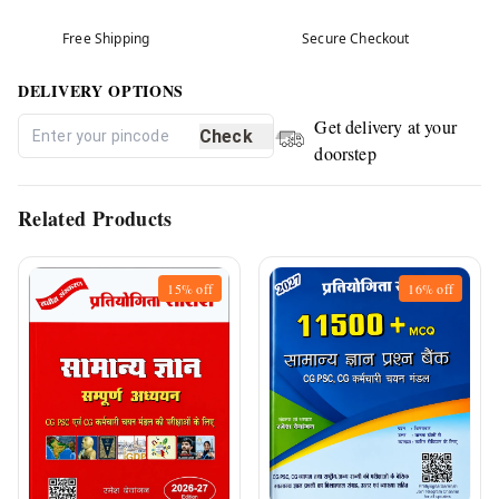
Free Shipping
Secure Checkout
DELIVERY OPTIONS
Get delivery at your
Check
doorstep
Related Products
15%
off
16%
off