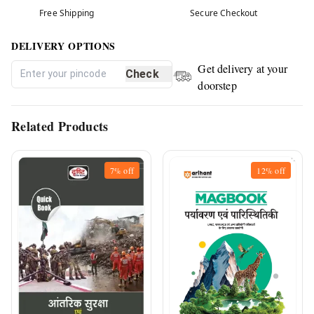
Free Shipping
Secure Checkout
DELIVERY OPTIONS
Get delivery at your
Check
doorstep
Related Products
7%
off
12%
off