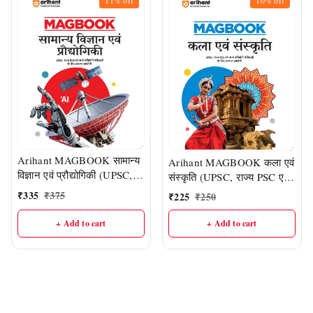
11%
off
10%
off
Arihant MAGBOOK सामान्य
Arihant MAGBOOK कला एवं
विज्ञान एवं प्रौद्योगिकी (UPSC,
संस्कृति (UPSC, राज्य PSC एवं
राज्य PSC एवं अन्य प्रतियोगी
अन्य प्रतियोगी परीक्षाओं के लिए
₹
335
₹
375
₹
225
₹
250
परीक्षाओं के लिए अत्यंत उपयोगी)
अत्यंत उपयोगी)
+ Add to cart
+ Add to cart