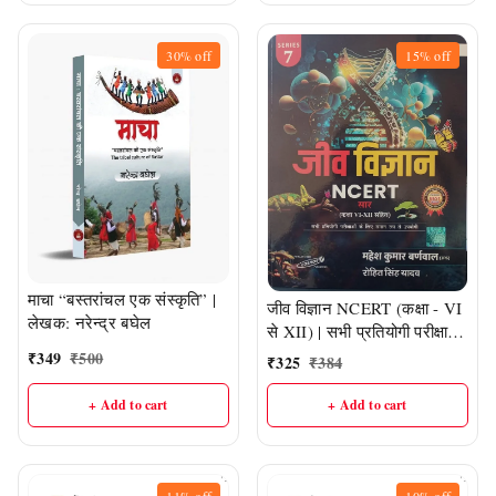
30%
off
15%
off
माचा “बस्तरांचल एक संस्कृति” |
जीव विज्ञान NCERT (कक्षा - VI
लेखक: नरेन्द्र बघेल
से XII) | सभी प्रतियोगी परीक्षाओं
के लिए महत्वपूर्ण एवं उपयोगी |
₹
349
₹
500
₹
325
₹
384
महेश कुमार बर्णवाल
+ Add to cart
+ Add to cart