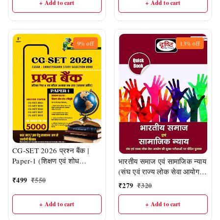
निलेश सिंह
एवं व्याख्या सहित उत्तर |
+ Add to cart
+ Add to cart
PICASSO Publication –
9%
off
13%
off
CG-SET 2026 प्रश्न बैंक |
Paper-1 (शिक्षण एवं शोध
भारतीय समाज एवं सामाजिक न्याय
अभिवृत्ति) | 5000+ नए मॉडल
(संघ एवं राज्य लोक सेवा आयोग
₹
499
₹
550
अभ्यास प्रश्न-उत्तर | Solved
की मुख्य परीक्षाओं पर केंद्रित) |
₹
279
₹
320
Papers सहित | योजना चक्र
Drishti IAS
+ Add to cart
+ Add to cart