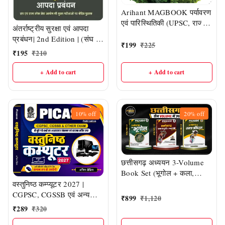
Arihant MAGBOOK पर्यावरण
एवं पारिस्थितिकी (UPSC, राज्य
अंतर्राष्ट्रीय सुरक्षा एवं आपदा
PSC एवं अन्य प्रतियोगी परीक्षाओं
प्रबंधन| 2nd Edition | (संघ एवं
के लिए अत्यंत उपयोगी)
₹
199
₹
225
राज्य लोक सेवा आयोग की मुख्य
₹
195
₹
210
परीक्षाओं पर केंद्रित) | Drishti
IAS
+ Add to cart
+ Add to cart
10%
off
20%
off
छत्तीसगढ़ अध्ययन 3-Volume
Book Set (भूगोल + कला,
संस्कृति एवं जनजाति + समग्र
वस्तुनिष्ठ कम्प्यूटर 2027 |
इतिहास) | CGPSC, CG
CGPSC, CGSSB एवं अन्य
₹
899
₹
1,120
Vyapam एवं सभी प्रतियोगी
प्रतियोगी परीक्षाओं के लिए
₹
289
₹
320
परीक्षाओं हेतु | डॉ. एस.डी. चौबे एवं
अध्यायवार वस्तुनिष्ठ प्रश्न संग्रह