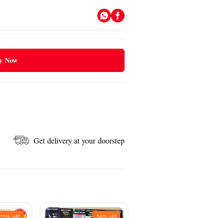
y Now
Get delivery at your doorstep
22%
off
24%
off
31%
off