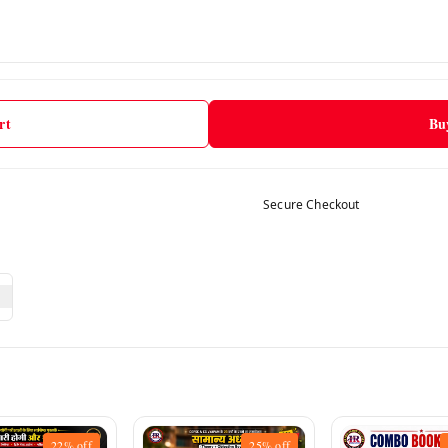
rt
Bu
Secure Checkout
22%
off
25%
off