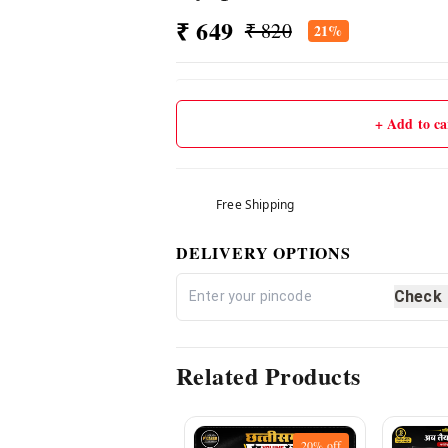
₹ 649
₹ 820
21%
+ Add to ca
Free Shipping
DELIVERY OPTIONS
Check
Related Products
20%
off