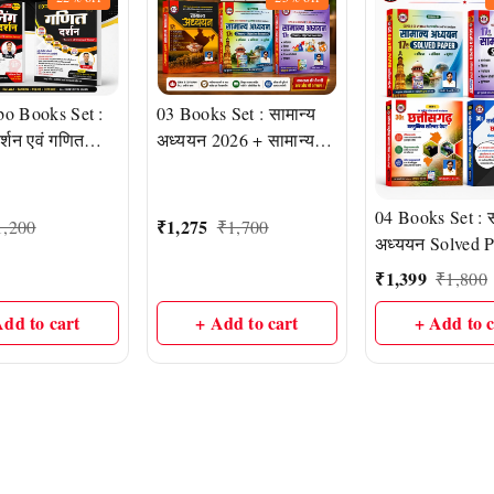
o Books Set :
03 Books Set : सामान्य
र्शन एवं गणित
अध्ययन 2026 + सामान्य
 CGPSC, UPSC
अध्ययन Solved Paper
SC, Railway,
2026 (CGPSC और
04 Books Set : स
 & Defence
Vyapam द्वारा आयोजित
₹
1,275
1,200
₹
1,700
अध्ययन Solved 
परीक्षाओं पर आधारित) |
2026, Vol- 1 & 
हरिराम पटेल (HR
₹
1,399
₹
1,800
छत्तीसगढ़ वस्तुनिष
PUBLICATION)
Add to cart
+ Add to cart
+ Add to c
पेपर 2026, Vol- 
हरीराम पटेल (HR
Publication)