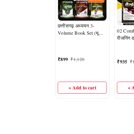
छत्तीसगढ़ अध्ययन 3-
02 Comb
Volume Book Set (भूगोल
रीजनिंग द
+ कला, संस्कृति एवं
दर्शन |
जनजाति + समग्र इतिहास) |
CSAT, S
CGPSC, CG Vyapam
₹
899
₹
1,120
Banking
₹
935
एवं सभी प्रतियोगी परीक्षाओं
₹
Exams
हेतु | डॉ. एस.डी. चौबे एवं
निलेश सिंह
+ Add to cart
+ 