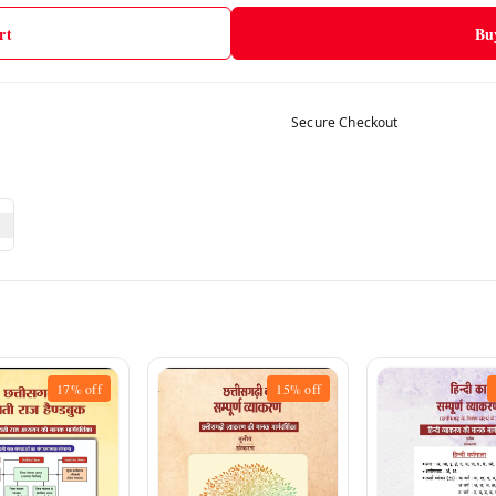
rt
Bu
Secure Checkout
17%
off
15%
off