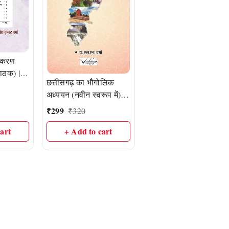
्याकरण
पाठक) |
छत्तीसगढ़ का भौगोलिक
 Vadanya
अध्ययन (नवीन स्वरूप में) |
डॉ. एल. एन. वर्मा
₹
299
₹
320
art
+ Add to cart