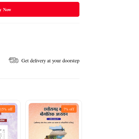
y Now
Get delivery at your doorstep
15%
off
7%
off