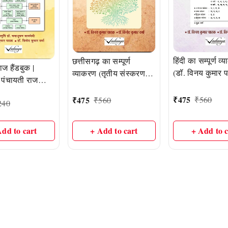
हिंदी का सम्पूर्ण व
छत्तीसगढ़ का सम्पूर्ण
ाज हैंडबुक |
(डॉ. विनय कुमार 
व्याकरण (तृतीय संस्करण) |
 पंचायती राज
तृतीय संस्करण |
छत्तीसगढ़ी व्याकरण की
की मानक
Publication
मानक मार्गदर्शिका | डॉ. विनय
₹
475
₹
475
₹
560
₹
560
240
का | लेखक:
कुमार पाठक और डॉ. विनोद
ि डॉ. चंद्रभूषण
कुमार वर्मा
डॉ. विनय कुमार
Add to cart
+ Add to cart
+ Add to c
डॉ. विनोद कुमार