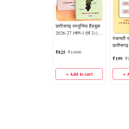
छत्तीसगढ़ वस्तुनिष्ठ हैंडबुक
2026-27 (भाग-1 एवं 2) |
पंचायती र
विनय कुमार पाठक और
छत्तीसगढ़
विनोद कुमार वर्मा
₹
825
अध्ययन 
₹
1,090
₹
199
₹
मार्गदर्शि
न्यायमूर्त
बाजपेयी, 
+ 
+ Add to cart
पाठक और 
शुक्ल और