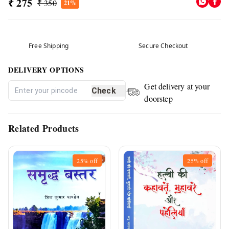
₹ 275
₹ 350
21%
Free Shipping
Secure Checkout
DELIVERY OPTIONS
Get delivery at your
Check
doorstep
Related Products
25%
off
25%
off