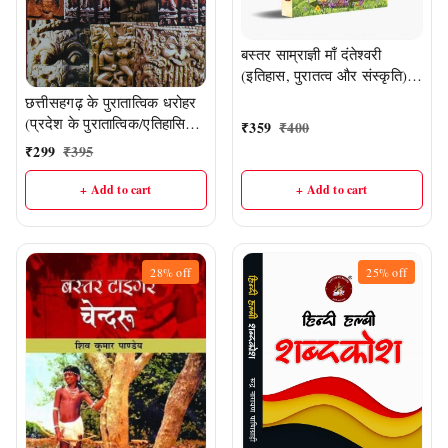
बस्तर साम्राज्ञी माँ दंतेश्वरी
(इतिहास, पुरातत्व और संस्कृति) |
लेखक : ओमप्रकाश सोनी
छत्तीसहगढ़ के पुरातात्विक धरोहर
(प्रदेश के पुरातात्विक/एतिहासिक
₹
359
₹
400
स्थलों की विस्तृत जानकारी)
₹
299
₹
395
+ Add to cart
+ Add to cart
28%
off
25%
off