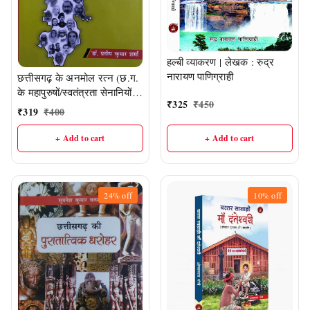
हल्बी व्याकरण | लेखक : रुद्र
नारायण पाणिग्राही
छत्तीसगढ़ के अनमोल रत्न (छ.ग.
के महापुरुषों/स्वतंत्रता सेनानियों
₹
325
₹
450
की जीवनी) |डॉ. प्रदीप कुमार शर्मा
₹
319
₹
400
+ Add to cart
+ Add to cart
24%
off
10%
off