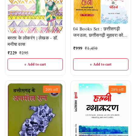
04 Books Set : छत्तीसगढ़ी
जनउला, छत्तीसगढ़ी मुहावरा कोश,
बस्तर के लोकरंग | लेखक - डॉ.
हाना और हल्बी की कहावते, मुहावरे
मनीषा वत्स
और पहेलियाँ
₹
999
₹
1,450
₹
229
₹
295
+ Add to cart
+ Add to cart
20%
off
28%
off