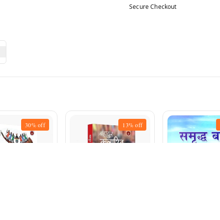
Secure Checkout
30%
off
13%
off