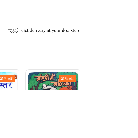
Get delivery at your doorstep
25%
off
23%
off
25%
off
हल्बी की कहावतें, मुहवारें
और पहेलियाँ | लेखक -
गोण्डी में गोठ-बात | लेखक -